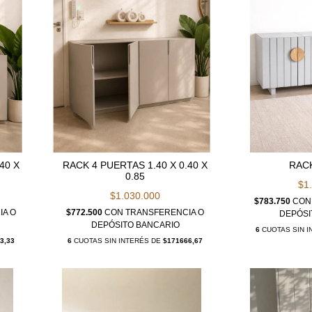
40 X
RACK 4 PUERTAS 1.40 X 0.40 X
RAC
0.85
$1
$1.030.000
$783.750
CON
IA O
$772.500
CON
TRANSFERENCIA O
DEPÓSI
DEPÓSITO BANCARIO
6
CUOTAS SIN 
3,33
6
CUOTAS SIN INTERÉS DE
$171666,67