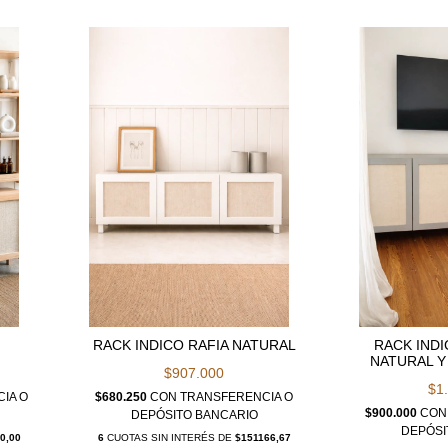
RACK INDICO RAFIA NATURAL
RACK INDI
NATURAL Y
$907.000
$1
IA O
$680.250
CON
TRANSFERENCIA O
$900.000
CON
DEPÓSITO BANCARIO
DEPÓSI
0,00
6
CUOTAS SIN INTERÉS DE
$151166,67