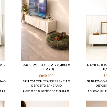
0M X
RACK POLIN 1,60M X 0,40M X
RACK POLIN
0,50M (H)
0,
$949.000
$
IA O
$711.750
CON
TRANSFERENCIA O
$748.125
CON
DEPÓSITO BANCARIO
DEPÓSI
0,00
6
CUOTAS SIN INTERÉS DE
$158166,67
6
CUOTAS SIN 