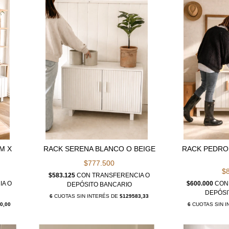
0M X
RACK SERENA BLANCO O BEIGE
RACK PEDRO 
$777.500
$
$583.125
CON
TRANSFERENCIA O
IA O
$600.000
CON
DEPÓSITO BANCARIO
DEPÓSI
6
CUOTAS SIN INTERÉS DE
$129583,33
0,00
6
CUOTAS SIN 