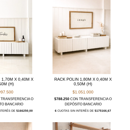
 1,70M X 0,40M X
RACK POLIN 1,80M X 0,40M X
50M (H)
0,50M (H)
997.500
$1.051.000
TRANSFERENCIA O
$788.250
CON
TRANSFERENCIA O
TO BANCARIO
DEPÓSITO BANCARIO
INTERÉS DE
$166250,00
6
CUOTAS SIN INTERÉS DE
$175166,67