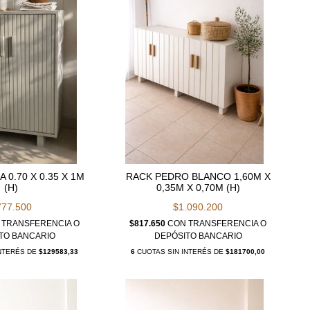
 0.70 X 0.35 X 1M
RACK PEDRO BLANCO 1,60M X
(H)
0,35M X 0,70M (H)
777.500
$1.090.200
TRANSFERENCIA O
$817.650
CON
TRANSFERENCIA O
TO BANCARIO
DEPÓSITO BANCARIO
INTERÉS DE
$129583,33
6
CUOTAS SIN INTERÉS DE
$181700,00