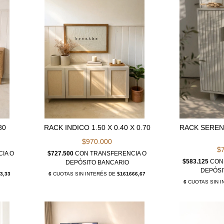
80
RACK INDICO 1.50 X 0.40 X 0.70
RACK SERENA
$970.000
$
IA O
$727.500
CON
TRANSFERENCIA O
$583.125
CON
DEPÓSITO BANCARIO
DEPÓSI
3,33
6
CUOTAS SIN INTERÉS DE
$161666,67
6
CUOTAS SIN 