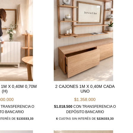
1M X 0,40M 0,70M
2 CAJONES 1M X 0,40M CADA
(H)
UNO
800.000
$1.358.000
TRANSFERENCIA O
$1.018.500
CON
TRANSFERENCIA O
TO BANCARIO
DEPÓSITO BANCARIO
INTERÉS DE
$133333,33
6
CUOTAS SIN INTERÉS DE
$226333,33