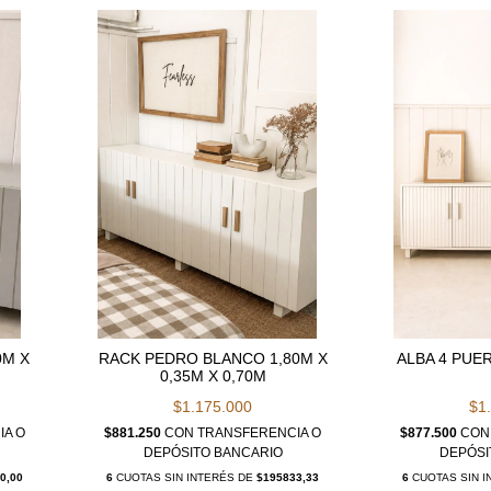
0M X
RACK PEDRO BLANCO 1,80M X
ALBA 4 PUER
0,35M X 0,70M
$1.175.000
$1
IA O
$881.250
CON
TRANSFERENCIA O
$877.500
CON
DEPÓSITO BANCARIO
DEPÓSI
0,00
6
CUOTAS SIN INTERÉS DE
$195833,33
6
CUOTAS SIN 