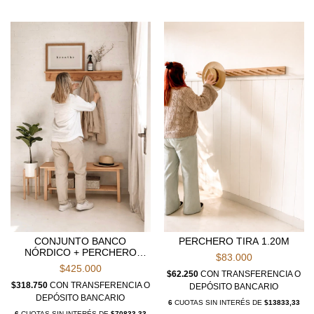
CONJUNTO BANCO
PERCHERO TIRA 1.20M
NÓRDICO + PERCHERO
$83.000
BALTA 1M
$425.000
$62.250
CON
TRANSFERENCIA O
$318.750
CON
TRANSFERENCIA O
DEPÓSITO BANCARIO
DEPÓSITO BANCARIO
6
CUOTAS SIN INTERÉS DE
$13833,33
6
CUOTAS SIN INTERÉS DE
$70833,33