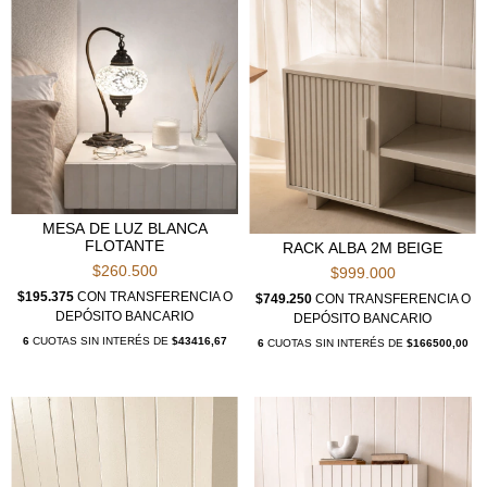
MESA DE LUZ BLANCA
FLOTANTE
RACK ALBA 2M BEIGE
$260.500
$999.000
$195.375
CON
TRANSFERENCIA O
$749.250
CON
TRANSFERENCIA O
DEPÓSITO BANCARIO
DEPÓSITO BANCARIO
6
CUOTAS SIN INTERÉS DE
$43416,67
6
CUOTAS SIN INTERÉS DE
$166500,00