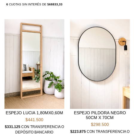
6
CUOTAS SIN INTERÉS DE
$68833,33
ESPEJO LUCIA 1,80MX0,60M
ESPEJO PILDORA NEGRO
50CM X 70CM
$441.500
$298.500
$331.125
CON
TRANSFERENCIA O
$223.875
CON
TRANSFERENCIA O
DEPÓSITO BANCARIO