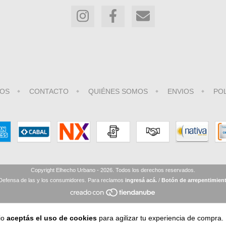
OS
CONTACTO
QUIÉNES SOMOS
ENVIOS
POL
Copyright Elhecho Urbano - 2026. Todos los derechos reservados.
Defensa de las y los consumidores. Para reclamos
ingresá acá.
/
Botón de arrepentimien
io
aceptás el uso de cookies
para agilizar tu experiencia de compra.