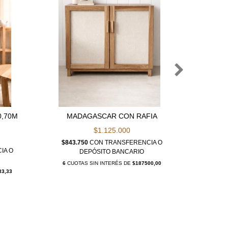
0,70M
MADAGASCAR CON RAFIA
RAC
M
$1.125.000
$843.750
CON
TRANSFERENCIA O
IA O
$900.
DEPÓSITO BANCARIO
6
CUOTAS SIN INTERÉS DE
$187500,00
33,33
6
CUOT