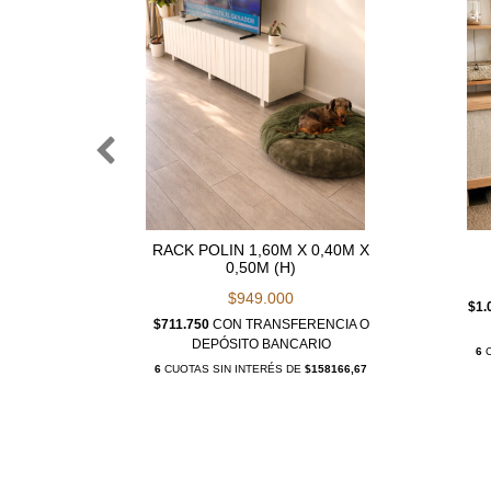
M CADA
RACK POLIN 1,60M X 0,40M X
0,50M (H)
$949.000
$1.
ENCIA O
$711.750
CON
TRANSFERENCIA O
IO
DEPÓSITO BANCARIO
6
C
26333,33
6
CUOTAS SIN INTERÉS DE
$158166,67