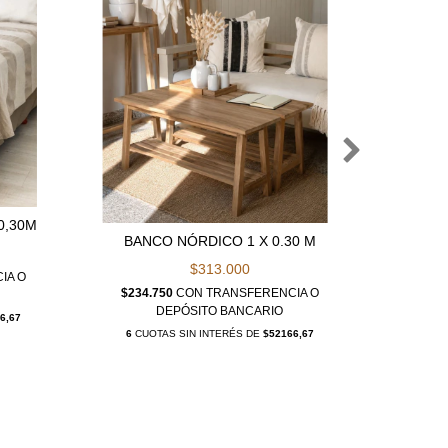
ESPEJ
0,30M
BANCO NÓRDICO 1 X 0.30 M
$313.000
$200.
IA O
$234.750
CON
TRANSFERENCIA O
DEPÓSITO BANCARIO
6
CUO
6,67
6
CUOTAS SIN INTERÉS DE
$52166,67