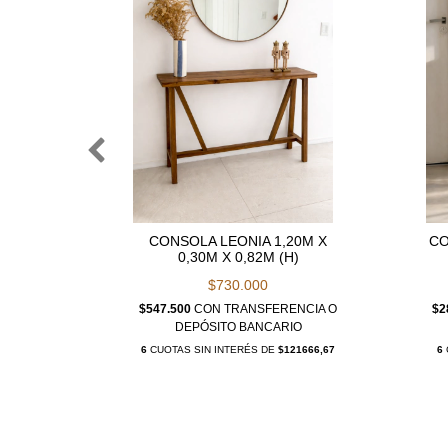
ÓRDICO
CONSOLA LEONIA 1,20M X
CO
ANOLA
0,30M X 0,82M (H)
$730.000
NCIA O
$547.500
CON
TRANSFERENCIA O
$2
IO
DEPÓSITO BANCARIO
67750,00
6
CUOTAS SIN INTERÉS DE
$121666,67
6