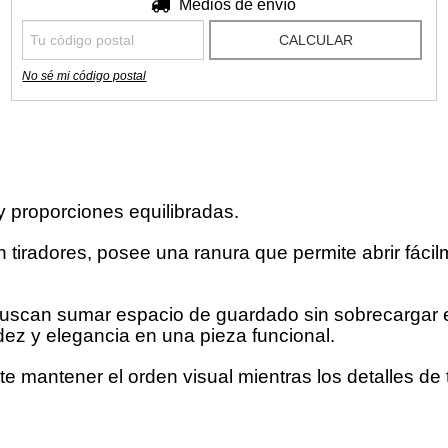
Entregas para el CP:
Medios de envío
CAMBIAR CP
CALCULAR
No sé mi código postal
 y proporciones equilibradas.
n tiradores, posee una ranura que permite abrir fácil
uscan sumar espacio de guardado sin sobrecargar el
dez y elegancia en una pieza funcional.
e mantener el orden visual mientras los detalles de 