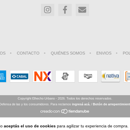
OS
CONTACTO
QUIÉNES SOMOS
ENVIOS
POL
Copyright Elhecho Urbano - 2026. Todos los derechos reservados.
Defensa de las y los consumidores. Para reclamos
ingresá acá.
/
Botón de arrepentimien
io
aceptás el uso de cookies
para agilizar tu experiencia de compra.