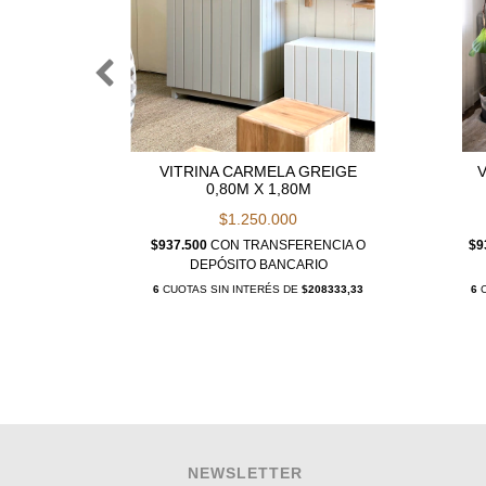
SCAR
VITRINA CARMELA GREIGE
0,80M X 1,80M
$1.250.000
NCIA O
$937.500
CON
TRANSFERENCIA O
$9
IO
DEPÓSITO BANCARIO
00000,00
6
CUOTAS SIN INTERÉS DE
$208333,33
6
C
NEWSLETTER