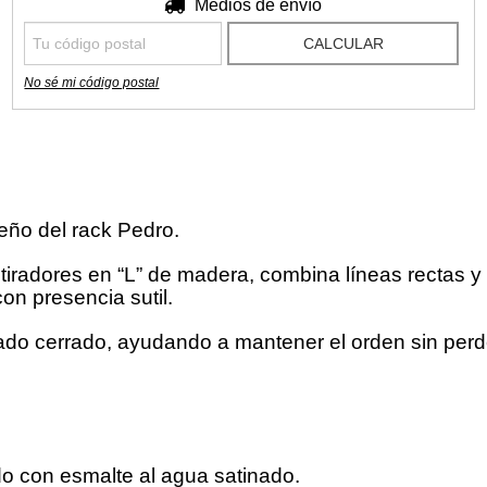
Entregas para el CP:
Medios de envío
CAMBIAR CP
CALCULAR
No sé mi código postal
seño del rack Pedro.
iradores en “L” de madera, combina líneas rectas y 
con presencia sutil.
do cerrado, ayudando a mantener el orden sin perder
o con esmalte al agua satinado.