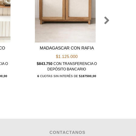
CO
MADAGASCAR CON RAFIA
VITRI
$1.125.000
IA O
$843.750
CON
TRANSFERENCIA O
$937.
DEPÓSITO BANCARIO
00,00
6
CUOTAS SIN INTERÉS DE
$187500,00
6
CUOT
CONTACTANOS